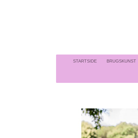
Spring
til
hovedindhold
STARTSIDE
BRUGSKUNST