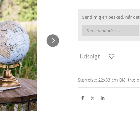
Send mig en besked, når dett
Udsolgt
Størrelse: 22x33 cm Blå, træ 
D
D
D
e
e
e
l
l
l
e