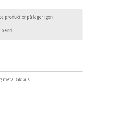
e produkt er på lager igen.
Send
og metal Globus