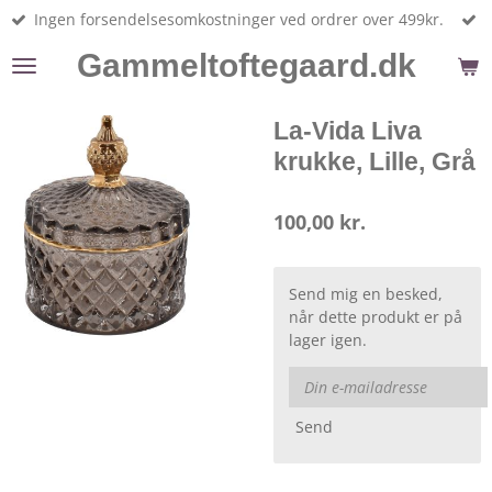
Ingen forsendelsesomkostninger ved ordrer over 499kr.
Spring
til
Gammeltoftegaard.dk
hovedindhold
La-Vida Liva
krukke, Lille, Grå
100,00 kr.
Send mig en besked,
når dette produkt er på
lager igen.
Send