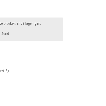
e produkt er på lager igen.
Send
ed låg