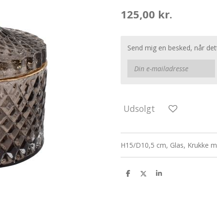
125,00 kr.
Send mig en besked, når dett
Udsolgt
H15/D10,5 cm, Glas, Krukke m
D
D
D
e
e
e
l
l
l
e