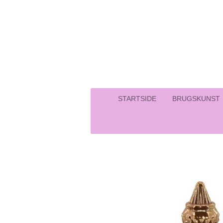
Spring
til
hovedindhold
STARTSIDE
BRUGSKUNST