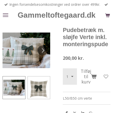
Ingen forsendelsesomkostninger ved ordrer over 499kr.
Spring
til
Gammeltoftegaard.dk
hovedindhold
Pudebetræk m.
sløjfe Verte inkl.
monteringspude
200,00 kr.
Tilføj
til
kurv
L50/B50 cm verte