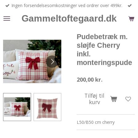
Ingen forsendelsesomkostninger ved ordrer over 499kr.
Spring
til
Gammeltoftegaard.dk
hovedindhold
Pudebetræk m.
sløjfe Cherry
inkl.
monteringspude
200,00 kr.
Tilføj til
kurv
L50/B50 cm cherry