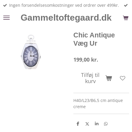
Ingen forsendelsesomkostninger ved ordrer over 499kr.
Spring
til
Gammeltoftegaard.dk
hovedindhold
Chic Antique
Væg Ur
199,00 kr.
Tilføj til
kurv
H40/L23/B6,5 cm antique
creme
D
D
D
D
e
e
e
e