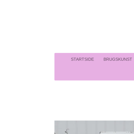
Spring
til
hovedindhold
STARTSIDE
BRUGSKUNST