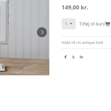
149,00 kr.
Tilføj til kurv
H34/L18 cm antique hvid
D
D
D
e
e
e
l
l
l
e