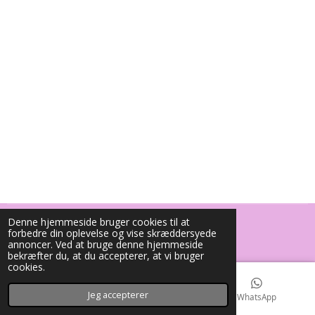
l
l
l
l
e
e
Denne hjemmeside bruger cookies til at
© 2023 - 2026 Gammeltoftegaard.dk
forbedre din oplevelse og vise skræddersyede
Drevet af
Webador
annoncer. Ved at bruge denne hjemmeside
bekræfter du, at du accepterer, at vi bruger
cookies.
Jeg accepterer
E-mail
Kort
WhatsApp