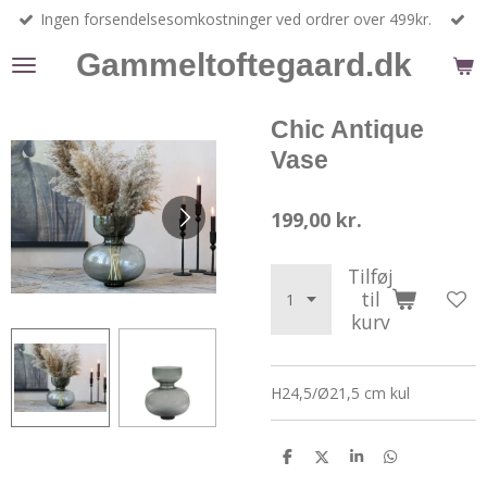
Ingen forsendelsesomkostninger ved ordrer over 499kr.
Spring
til
Gammeltoftegaard.dk
hovedindhold
Chic Antique
Vase
199,00 kr.
Tilføj
til
kurv
H24,5/Ø21,5 cm kul
D
D
D
D
e
e
e
e